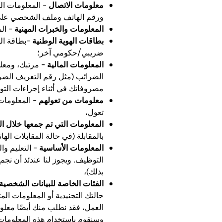
معلومات الاتصال
– المعلومات الت
ورقم الهاتف وملف الشخصي على م
المعلومات والخبرات المهنية
– ال
بطاقات الهوية الوطنية
–بطاقة اله
ضريبي/حكومي آخر؛
المعلومات المالية
– مرتبك، ومعلو
الضرائب (مثل رقم التعريف الضر
مصروفاتك في أثناء إجراءات الت
معلومات من تعولهم
– المعلومات 
تعول،
المعلومات التي تم جمعها خلال ال
بالمقابلة (في حالة المقابلات الهات
المعلومات الأساسية
– التعليم وا
التوظيف. ويجوز لنا عندئذ أن نج
بذلك)،
الفئات الخاصة للبيانات الشخصية
حالتك التجنيدية أو المعلومات الم
العمل، فقد نطلب منك أيضًا معلوم
وسنقوم باستخدام هذه المعلومات أ