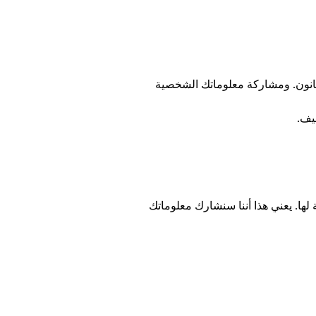
لقانون. ومشاركة معلوماتك الشخصية
يف.
 المستقبلية في أي من شركات Haleon والشركات التابعة لها. يعني هذا أننا سنشارك معلوماتك