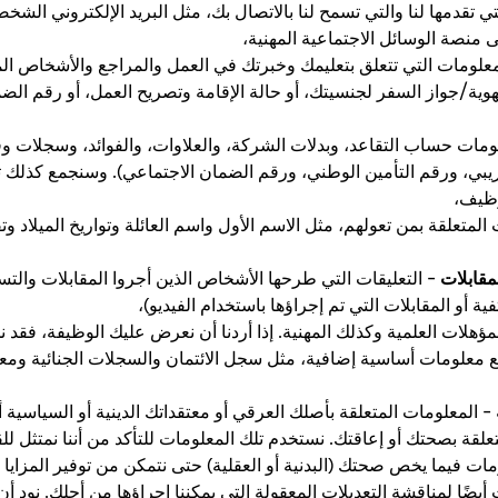
ي تقدمها لنا والتي تسمح لنا بالاتصال بك، مثل البريد الإلكتروني الشخ
نصة الوسائل الاجتماعية المهنية،
معلومات التي تتعلق بتعليمك وخبرتك في العمل والمراجع والأشخاص ال
وية/جواز السفر لجنسيتك، أو حالة الإقامة وتصريح العمل، أو رقم الضم
مات حساب التقاعد، وبدلات الشركة، والعلاوات، والفوائد، وسجلات و
يبي، ورقم التأمين الوطني، ورقم الضمان الاجتماعي). وسنجمع كذلك 
وظيف،
المتعلقة بمن تعولهم، مثل الاسم الأول واسم العائلة وتواريخ الميلا
مقابلات
– التعليقات التي طرحها الأشخاص الذين أجروا المقابلات والتس
فية أو المقابلات التي تم إجراؤها باستخدام الفيديو)،
لمؤهلات العلمية وكذلك المهنية. إذا أردنا أن نعرض عليك الوظيفة، فقد
مع معلومات أساسية إضافية، مثل سجل الائتمان والسجلات الجنائية ومعل
– المعلومات المتعلقة بأصلك العرقي أو معتقداتك الدينية أو السياسية أو
تعلقة بصحتك أو إعاقتك. نستخدم تلك المعلومات للتأكد من أننا نمتثل لل
ات فيما يخص صحتك (البدنية أو العقلية) حتى نتمكن من توفير المزايا ا
يضًا لمناقشة التعديلات المعقولة التي يمكننا إجراؤها من أجلك. نود أن