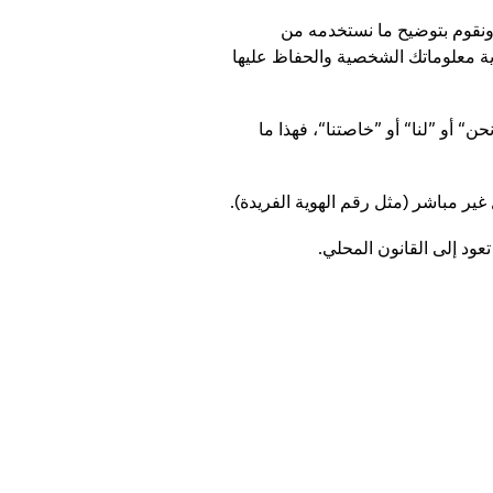
ونقوم بتوضيح ما نستخدمه من
ية معلوماتك الشخصية والحفاظ عليها
ولة عن المعلومات الشخصية التي تقوم بمشاركتها معنا. وعندما نقول ”Haleon“ أو ”نحن“ أو ”لنا“ أو ”خاصتنا“، فهذا ما
ر مباشر (مثل رقم الهوية الفريدة).
ود إلى القانون المحلي.