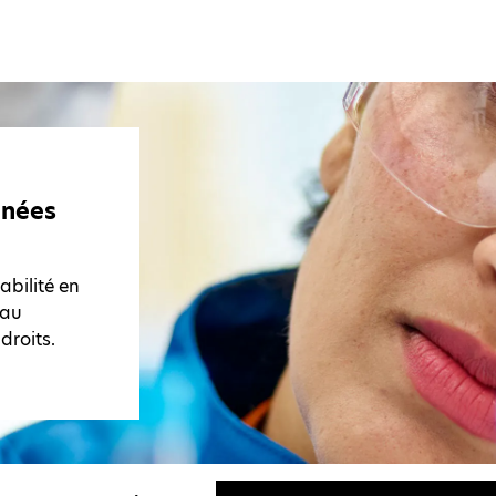
nnées
bilité en
 au
droits.