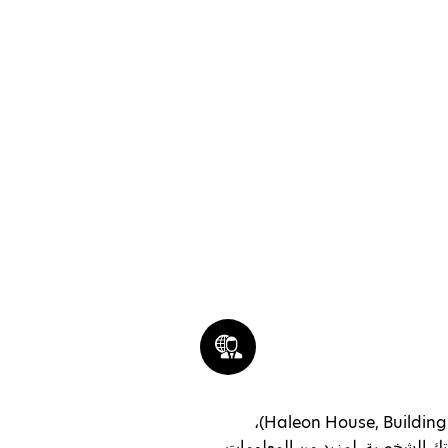
شركة Haleon plc ‏(Haleon House, Building 5, First Floor, The Heights, Weybridge, Surrey KT13 0NY, United Kingdom)،
في معلوماتك الشخصية. لمزيد من المعلومات