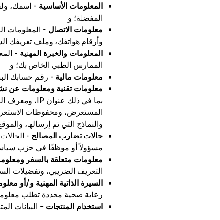
المعلومات الأساسية
- اسمك، ولقب
المفضلة؛ و
معلومات الاتصال
- المعلومات الت
وأرقام هواتفك، وملف تعريفك ال
المعلومات والخبرة المهنية
- المع
الممارس الطبي الخاص بك؛ و
معلومات مالية
- رقم حسابك البنك
معلومات تقنية ومعلومات عن نش
بما في ذلك عن
والنماذج التي تم إرسالها، والموقع
حالات تضارب المصالح
- الحالات 
مسؤولاً أو موظفًا في حزب سيا
معلومات متعلقة بالسفر ومعلوما
التعريف الضريبي، وتفضيلات السف
السيرة الذاتية المهنية و/أو معل
رعاية صحية محددة تطلب معلومات عنها
استخدام المنتجات
– البيانات الم