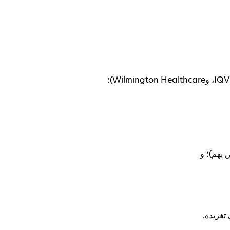
شركات البيانات التي تقدم خدمات المعلومات في قطاع الرعاية الصحية (بما في ذلك aPureBase، وIQVIA، وWilmington Healthcare)؛
 بهم)؛ و