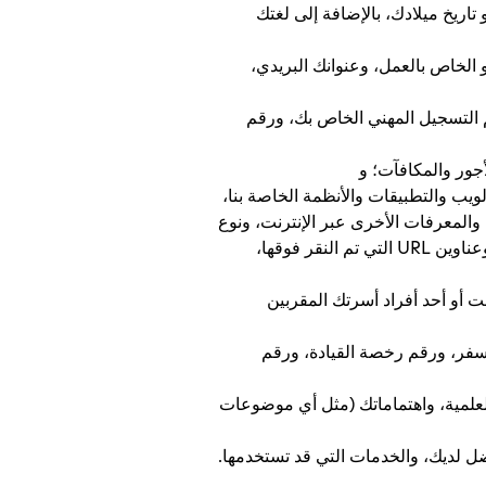
تاريخ ميلادك، بالإضافة إلى لغتك
 الخاص بالعمل، وعنوانك البريدي،
 التسجيل المهني الخاص بك، ورقم
جور والمكافآت؛ و
يب والتطبيقات والأنظمة الخاصة بنا،
تشغيل والمعرفات الأخرى عبر الإنترنت، ونوع
المستعرض، ومحفوظات الاستعراض، ومحفوظات البحث، ووقت الوصول، والصفحات التي تم عرضها، وعناوين URL التي تم النقر فوقها،
ت أو أحد أفراد أسرتك المقربين
فر، ورقم رخصة القيادة، ورقم
لعلمية، واهتماماتك (مثل أي موضوعات
فضل لديك، والخدمات التي قد تستخدمها.