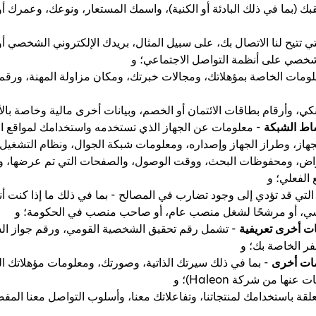
ك (بما في ذلك البادئة أو الكنية)، واسمك المستعار، ونوعك، وعمرك أو 
ي تتيح لنا الاتصال بك، على سبيل المثال، بريدك الإلكتروني الشخصي أو
شخصي على أنظمة التواصل الاجتماعي؛ و
لومات الخاصة بمؤهلاتك، ومجالات خبرتك، ومكان مزاولة المهنة، ورقم
ي، وأرقام بطاقات الائتمان أو الخصم، وبيانات أخرى مالية وخاصة بالأ
اط الشبكة
- معلومات عن الجهاز الذي تستخدمه واستخدامك لمواقع الو
وان IP، ومعرف الجهاز، وطراز الجهاز وإصداره، ومعلومات شبكة الجوال، ونظام ال
 الفعلي؛ و
التي قد تؤدي إلى وجود تضارب في المصالح - بما في ذلك ما إذا كنت أن
سي، أو مرشحًا لشغل منصب عام، أو صاحب منصب في الحكومة؛ و
ت أخرى تعريفية
- تشمل رقم تحقيق الشخصية القومي، ورقم جواز الس
ر الخاصة بك؛ و
ومات أخرى
- بما في ذلك سيرتك الذاتية، وصورتك، ومعلومات مؤهلاتك ا
 من شركة Haleon)؛ و
تعلقة باستخدامك لمنتجاتنا، وتفاعلاتك معنا، وأسلوب التواصل معنا الم