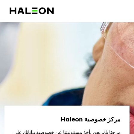
مركز خصوصية Haleon
مرحبًا بك. نحن نأخذ مسؤوليتنا عن خصوصية بياناتك على