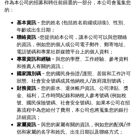
作為本公司的招募和聘任前篩選的一部分，本公司會蒐集您
的：
基本資訊
– 您的姓名 (包括姓名前綴或頭銜)、性別、
年齡或出生日期；
聯絡資訊
–您提供給本公司，讓本公司可以與您聯絡
的資訊，例如您的個人或公司電子郵件、郵寄地址、
電話號碼和專業社群媒體平台上的個人資料；
專業資訊和經驗
– 與您的學歷、工作經驗、參考資料
和推薦人有關的資訊；
國家識別碼
– 您的國民身份證/護照、居留和工作許可
狀態、社會安全號碼或其他納稅人/政府識別號碼；
財務資訊
– 您的薪水、退休帳戶資訊、公司津貼、獎
金、福利，工作時間紀錄和納稅人參考號碼 (例如稅
號、國民保險號碼、社會安全號碼)。如果本公司在招
募流程中為您給付了費用，本公司也將蒐集您的銀行
詳細資訊；
家屬資訊
– 與您的家屬有關的資訊，例如您的配偶/伴
侶和家屬的名字和姓氏、出生日期以及聯絡方式；