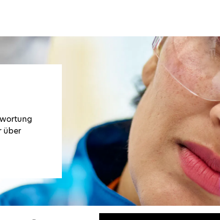
twortung
r über