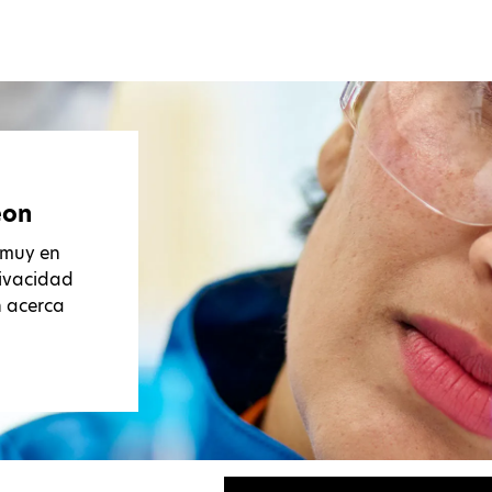
eon
 muy en
rivacidad
n acerca