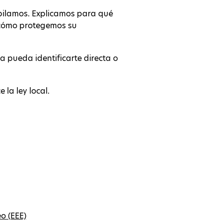
opilamos. Explicamos para qué
s cómo protegemos su
a pueda identificarte directa o
 la ley local.
o (EEE)