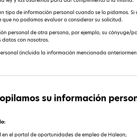
 la ley y las usaremos para dar cumplimiento a la misma.
n tipo de información personal cuando se lo pidamos. Si 
e que no podamos evaluar o considerar su solicitud.
ción personal de otra persona, por ejemplo, su cónyuge/p
s datos con nosotros.
sonal (incluida la información mencionada anteriormente)
opilamos su información perso
o:
l en el portal de oportunidades de empleo de Haleon;