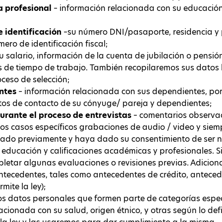
a profesional
– información relacionada con su educación,
 identificación
–su número DNI/pasaporte, residencia y 
ero de identificación fiscal;
u salario, información de la cuenta de jubilación o pensi
os de tiempo de trabajo. También recopilaremos sus datos
ceso de selección;
ntes
– información relacionada con sus dependientes, por 
tos de contacto de su cónyuge/ pareja y dependientes;
urante el proceso de entrevistas
– comentarios observa
os casos específicos grabaciones de audio / video y siem
isado previamente y haya dado su consentimiento de ser n
 educación y calificaciones académicas y profesionales. S
etar algunas evaluaciones o revisiones previas. Adicio
ntecedentes, tales como antecedentes de crédito, antece
mite la ley);
os datos personales que formen parte de categorías espec
cionada con su salud, origen étnico, y otras según lo defin