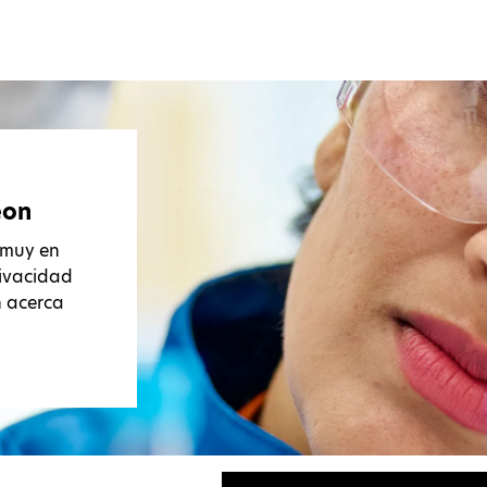
eon
 muy en
rivacidad
n acerca