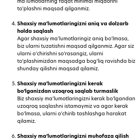
ma’lumotlarning faqat minimal miqdorini
to‘plashni maqsad qilganmiz.
Shaxsiy ma’lumotlaringizni aniq va dolzarb
holda saqlash
Agar shaxsiy ma’lumotlaringiz aniq bo‘lmasa,
biz ularni tuzatishni maqsad qilganmiz. Agar siz
ularni o‘chirishni so‘rasangiz, ularni
to‘plashimizdan maqsadga bog‘liq ravishda biz
shunday qilishni maqsad qilamiz.
Shaxsiy ma’lumotlaringizni kerak
bo‘lganizdan uzoqroq saqlab turmaslik
Biz shaxsiy ma’lumotlaringizni kerak bo‘lgandan
uzoqroq saqlashni istamaymiz va agar kerak
bo‘lmasa, ularni o‘chirib tashlashga harakat
qilamiz.
Shaxsiy ma’lumotlaringizni muhofaza qilish