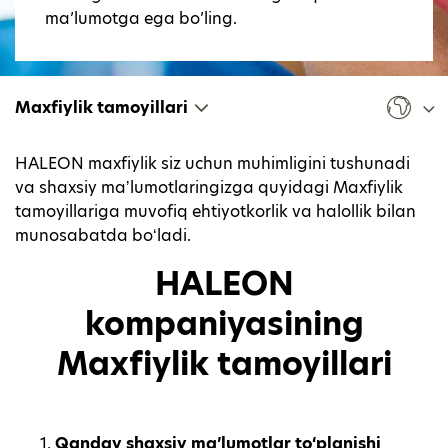
ma’lumotga ega bo’ling.
Maxfiylik tamoyillari
HALEON maxfiylik siz uchun muhimligini tushunadi
va shaxsiy maʼlumotlaringizga quyidagi Maxfiylik
tamoyillariga muvofiq ehtiyotkorlik va halollik bilan
munosabatda boʻladi.
HALEON
kompaniyasining
Maxfiylik tamoyillari
Qanday shaxsiy ma’lumotlar to‘planishi