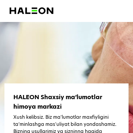
HALEON Shaxsiy ma’lumotlar
himoya markazi
Xush kelibsiz. Biz maʼlumotlar maxfiyligini
ta’minlashga masʼuliyat bilan yondashamiz.
Bizning usullarimiz va sizninng haqida