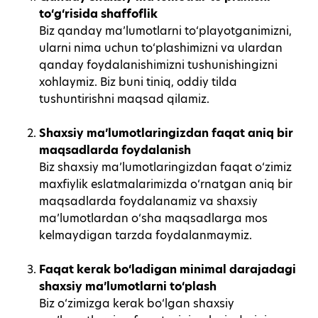
to‘g‘risida shaffoflik
Biz qanday ma’lumotlarni to‘playotganimizni,
ularni nima uchun to‘plashimizni va ulardan
qanday foydalanishimizni tushunishingizni
xohlaymiz. Biz buni tiniq, oddiy tilda
tushuntirishni maqsad qilamiz.
Shaxsiy ma’lumotlaringizdan faqat aniq bir
maqsadlarda foydalanish
Biz shaxsiy ma’lumotlaringizdan faqat o‘zimiz
maxfiylik eslatmalarimizda o‘rnatgan aniq bir
maqsadlarda foydalanamiz va shaxsiy
ma’lumotlardan o‘sha maqsadlarga mos
kelmaydigan tarzda foydalanmaymiz.
Faqat kerak bo‘ladigan minimal darajadagi
shaxsiy ma’lumotlarni to‘plash
Biz o‘zimizga kerak bo‘lgan shaxsiy